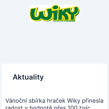
Přeskočit
na
obsah
Aktuality
Vánoční sbírka hraček Wiky přinesla
Vánoční
sbírka
radost v hodnotě přes 100 tisíc