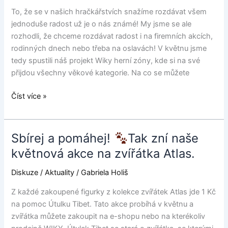
premiéru
To, že se v našich hračkářstvích snažíme rozdávat všem
WIKY
jednoduše radost už je o nás známé! My jsme se ale
herní
rozhodli, že chceme rozdávat radost i na firemních akcích,
džungle!
rodinných dnech nebo třeba na oslavách! V květnu jsme
tedy spustili náš projekt Wiky herní zóny, kde si na své
přijdou všechny věkové kategorie. Na co se můžete
Číst více »
Sbírej a pomáhej!
Tak zní naše
Sbírej
a
květnová akce na zvířátka Atlas.
pomáhej!
Diskuze
/
Aktuality
/
Gabriela Holiš
Tak
Z každé zakoupené figurky z kolekce zvířátek Atlas jde 1 Kč
zní
na pomoc Útulku Tibet. Tato akce probíhá v květnu a
naše
zvířátka můžete zakoupit na e-shopu nebo na kterékoliv
květnová