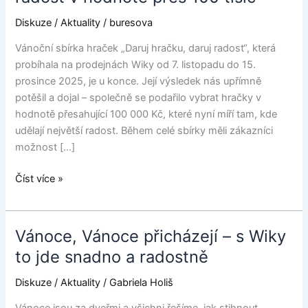
hraček
Diskuze
/
Aktuality
/
buresova
Wiky
přinesla
Vánoční sbírka hraček „Daruj hračku, daruj radost“, která
radost
probíhala na prodejnách Wiky od 7. listopadu do 15.
v
prosince 2025, je u konce. Její výsledek nás upřímně
hodnotě
potěšil a dojal – společně se podařilo vybrat hračky v
přes
hodnotě přesahující 100 000 Kč, které nyní míří tam, kde
100
udělají největší radost. Během celé sbírky měli zákazníci
tisíc
možnost […]
Číst více »
Vánoce, Vánoce přicházejí – s Wiky
Vánoce,
Vánoce
to jde snadno a radostně
přicházejí
Diskuze
/
Aktuality
/
Gabriela Holiš
–
s