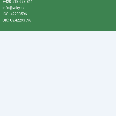
+420 518 698 811
info@wiky.cz
IČO: 42293596
DIČ: CZ42293596