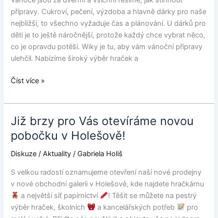
Vánoce jsou za dveřmi a všichni řešíme, jak stihnout
Wiky
přípravy. Cukroví, pečení, výzdoba a hlavně dárky pro naše
to
nejbližší, to všechno vyžaduje čas a plánování. U dárků pro
jde
děti je to ještě náročnější, protože každý chce vybrat něco,
snadno
co je opravdu potěší. Wiky je tu, aby vám vánoční přípravy
a
ulehčil. Nabízíme široký výběr hraček a
radostně
Číst více »
Již brzy pro Vás otevíráme novou
Již
brzy
pobočku v Holešově!
pro
Diskuze
/
Aktuality
/
Gabriela Holiš
Vás
otevíráme
S velkou radostí oznamujeme otevření naší nové prodejny
novou
v nové obchodní galerii v Holešově, kde najdete hračkárnu
pobočku
a největší síť papírnictví
! Těšit se můžete na pestrý
v
výběr hraček, školních
a kancelářských potřeb
pro
Holešově!