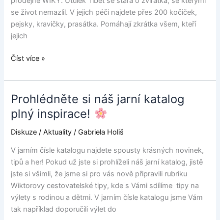
prodejně WIKY. Útulek Tibet se stará o zvířátka, se kterými
akce
se život nemazlil. V jejich péči najdete přes 200 kočiček,
na
pejsky, kravičky, prasátka. Pomáhají zkrátka všem, kteří
zvířátka
jejich
Atlas.
Číst více »
Prohlédněte si náš jarní katalog
Prohlédněte
si
plný inspirace!
náš
Diskuze
/
Aktuality
/
Gabriela Holiš
jarní
katalog
V jarním čísle katalogu najdete spousty krásných novinek,
plný
tipů a her! Pokud už jste si prohlíželi náš jarní katalog, jistě
inspirace!
jste si všimli, že jsme si pro vás nově připravili rubriku
Wiktorovy cestovatelské tipy, kde s Vámi sdílíme tipy na
výlety s rodinou a dětmi. V jarním čísle katalogu jsme Vám
tak například doporučili výlet do