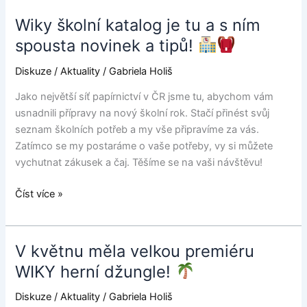
Wiky školní katalog je tu a s ním
Wiky
školní
spousta novinek a tipů!
katalog
Diskuze
/
Aktuality
/
Gabriela Holiš
je
tu
Jako největší síť papírnictví v ČR jsme tu, abychom vám
a
usnadnili přípravy na nový školní rok. Stačí přinést svůj
s
seznam školních potřeb a my vše připravíme za vás.
ním
Zatímco se my postaráme o vaše potřeby, vy si můžete
spousta
vychutnat zákusek a čaj. Těšíme se na vaši návštěvu!
novinek
a
Číst více »
tipů!
V květnu měla velkou premiéru
V
květnu
WIKY herní džungle!
měla
Diskuze
/
Aktuality
/
Gabriela Holiš
velkou