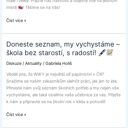
malé i velké. Přijďte nás navštívit a objevte vše na jednom
místě
! Těšíme se na Vás!
Číst více »
Doneste seznam, my vychystáme –
Doneste
seznam,
škola bez starostí, s radostí! 🖋
my
Diskuze
/
Aktuality
/
Gabriela Holiš
vychystáme
–
Věděli jste, že WIKY je největší síť papírnictví v ČR?
škola
Snažíme se našim zákazníkům ulehčit práci, jak jen to jde.
bez
Přineste nám svůj seznam školních potřeb a my nejen vše
starostí,
vychystáme, ale také obalíme vaše učebnice za vás. Přijďte
s
k nám a připravte se na školní rok v klidu a pohodlí!
radostí!
🖋
Číst více »