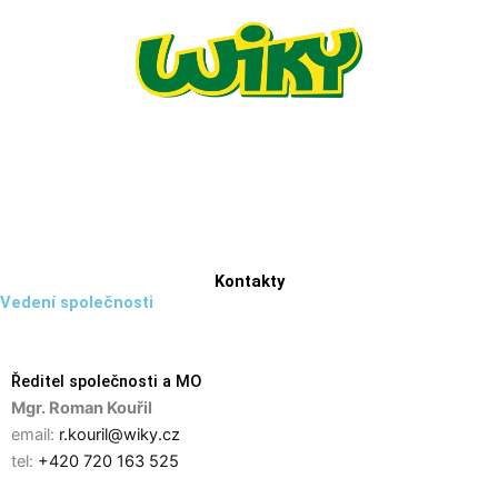
Přeskočit
na
obsah
Kontakty
Vedení společnosti
Ředitel společnosti a MO
Mgr. Roman Kouřil
email:
r.kouril@wiky.cz
tel:
+420 720 163 525