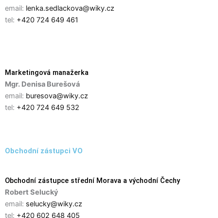
email:
lenka.sedlackova@wiky.cz
tel:
+420 724 649 461
Marketingová manažerka​
Mgr. Denisa Burešová
email:
buresova@wiky.cz
tel:
+420 724 649 532
Obchodní zástupci VO
Obchodní zástupce střední Morava a východní Čechy
Robert Selucký
email:
selucky@wiky.cz
tel:
+420 602 648 405