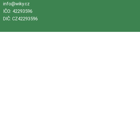
info@wiky.cz
IČO: 42293596
DIČ: CZ42293596